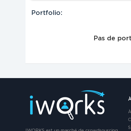
Portfolio:
Pas de port
À
À
C
S
IWORKS est un marché de crowdsourcing