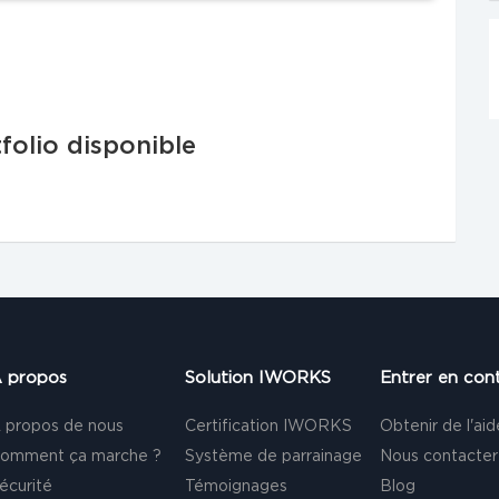
folio disponible
 propos
Solution IWORKS
Entrer en con
 propos de nous
Certification IWORKS
Obtenir de l'aid
omment ça marche ?
Système de parrainage
Nous contacter
écurité
Témoignages
Blog