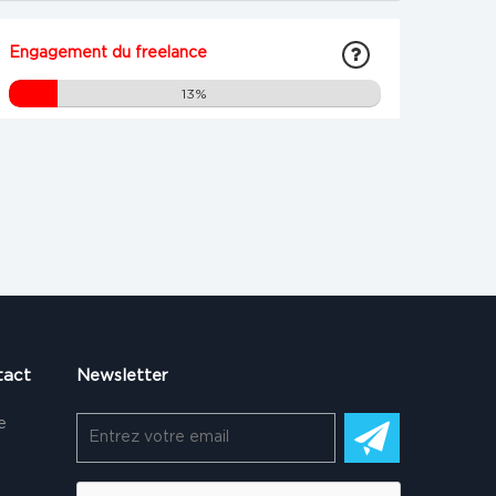
Engagement du freelance
13%
tact
Newsletter
e