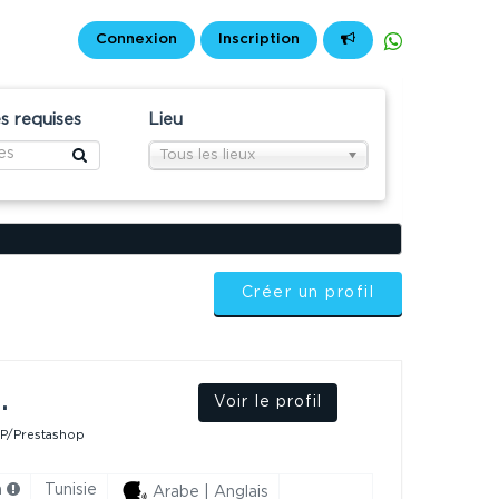
Connexion
Inscription
 requises
Lieu
Tous les lieux
Créer un profil
.
Voir le profil
P/Prestashop
h
Tunisie
Arabe | Anglais