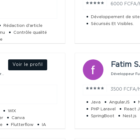
6000 FCFA/
Développement de sit
Sécurisés Et Visibles.
Rédaction d'article
enu
Contrôle qualité
ie
Fatim S
Voir le profil
...
Développeur Full 
3500 FCFA/
Java
AngularJS
PHP Laravel
React J
WIX
SpringBoot
Nest.js
er
Canva
le
Flutterflow
IA