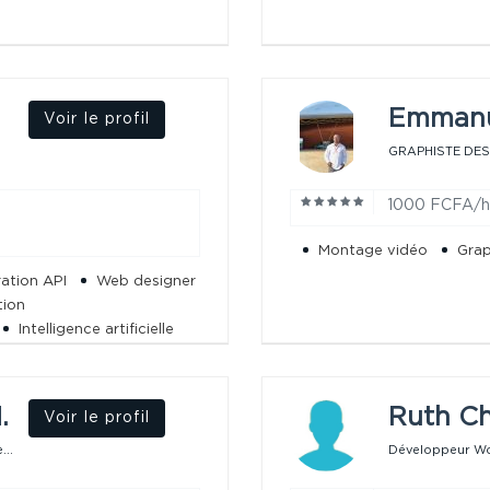
Emmanu
Voir le profil
GRAPHISTE DE
1000 FCFA/
Montage vidéo
Gra
ration API
Web designer
tion
Intelligence artificielle
.
Ruth Ch
Voir le profil
...
Développeur Wo