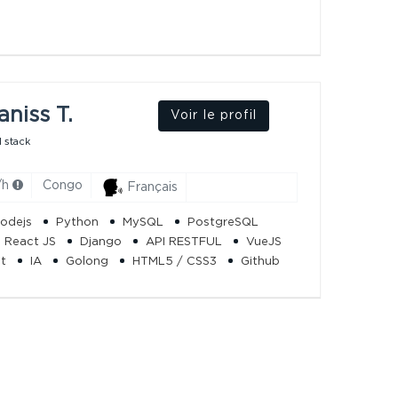
aniss T.
Voir le profil
 stack
/h
Congo
Français
odejs
Python
MySQL
PostgreSQL
React JS
Django
API RESTFUL
VueJS
it
IA
Golong
HTML5 / CSS3
Github