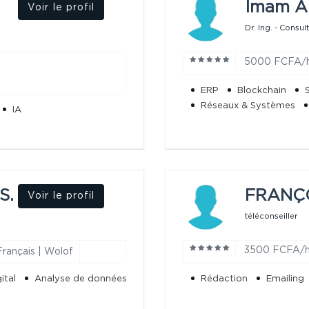
Imam A
Voir le profil
Dr. Ing. - Consul
5000 FCFA/
ERP
Blockchain
Réseaux & Systèmes
IA
S.
FRANÇO
Voir le profil
téléconseiller
3500 FCFA/
Français | Wolof
ital
Analyse de données
Rédaction
Emailing