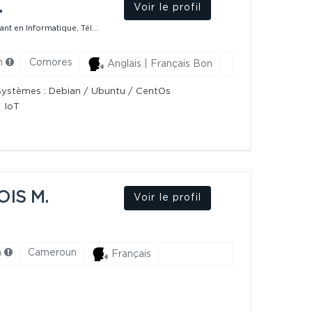
.
Voir le profil
tant en Informatique, Tél...
h
Comores
Anglais | Français Bon
Systèmes : Debian / Ubuntu / CentOs
IoT
IS M.
Voir le profil
h
Cameroun
Français