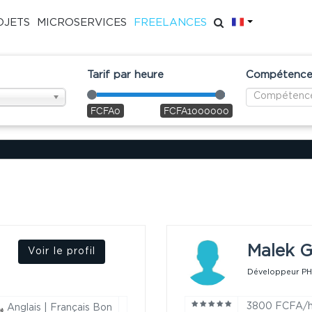
FR
OJETS
MICROSERVICES
FREELANCES
Tarif par heure
Compétences
FCFA0
FCFA1000000
Malek G
Voir le profil
Développeur PH
3800 FCFA/
Anglais | Français Bon