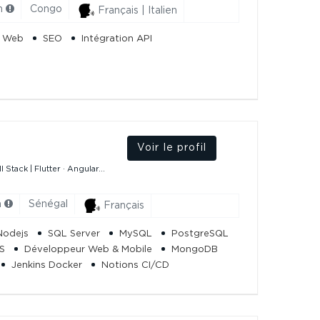
h
Congo
Français | Italien
e Web
SEO
Intégration API
.
Voir le profil
Stack | Flutter · Angular...
h
Sénégal
Français
Nodejs
SQL Server
MySQL
PostgreSQL
S
Développeur Web & Mobile
MongoDB
Jenkins Docker
Notions CI/CD