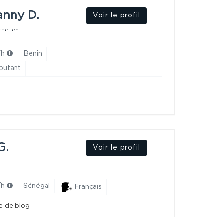
anny D.
Voir le profil
rection
/h
Benin
ebutant
G.
Voir le profil
/h
Sénégal
Français
re de blog