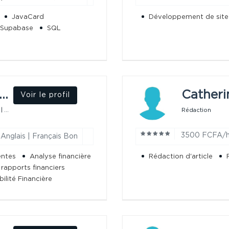
JavaCard
Développement de sit
Supabase
SQL
erno Mouhamadou Mansour B.
Catheri
Voir le profil
Expert Comptable & Finance | SYSCOHADA | R...
Rédaction
3500 FCFA/
Anglais | Français Bon
entes
Analyse financière
Rédaction d'article
rapports financiers
lité Financière