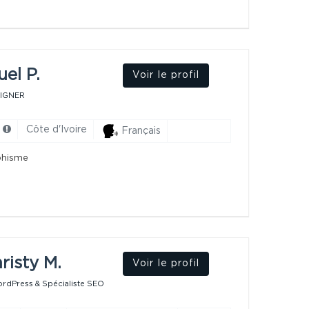
el P.
Voir le profil
SIGNER
h
Côte d'Ivoire
Français
phisme
risty M.
Voir le profil
rdPress & Spécialiste SEO