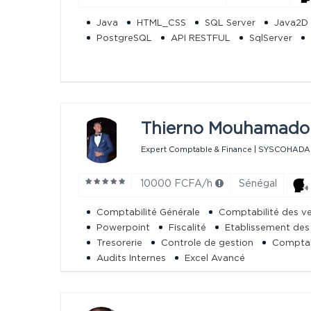
Java
HTML_CSS
SQL Server
Java2D
PostgreSQL
API RESTFUL
SqlServer
Thi
10000 FCFA/h
Sénégal
Comptabilité Générale
Comptabilité des v
Powerpoint
Fiscalité
Etablissement des 
Tresorerie
Controle de gestion
Comptabi
Audits Internes
Excel Avancé