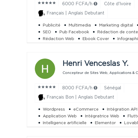
6000 FCFA/h
Côte d'Ivoire
Français | Anglais Debutant
Publicité
Multimedia
Marketing digital
SEO
Pub Facebook
Rédaction de cont
Rédaction Web
Ebook Cover
Infograph
Rédaction Fiche Produit
Storytelling
Henri Venceslas Y.
Concepteur de Sites Web, Applications & Cr
8000 FCFA/h
Sénégal
Français Bon | Anglais Debutant
Wordpress
eCommerce
Intégration API
Application Web
Intégratrice Web
Flutt
Intelligence artificielle
Elementor
Lovab