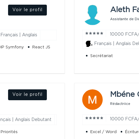
Aleth F
Voir le profil
Assistante de Di
10000 FCFA
Français | Anglais
Français | Anglais D
HP Symfony
React JS
Secrétariat
Mbéne 
Voir le profil
Rédactriice
10000 FCFA
nçais | Anglais Debutant
Priorités
Excel / Word
Écritu