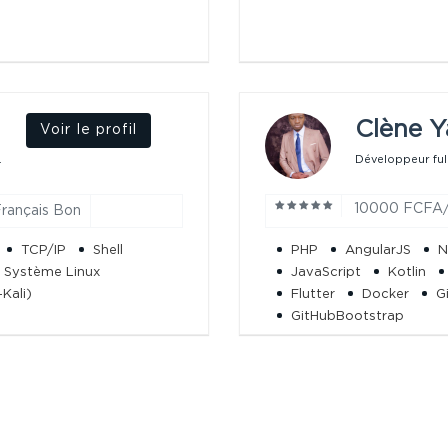
Clène Y
Voir le profil
.
Développeur full
10000 FCFA
rançais Bon
TCP/IP
Shell
PHP
AngularJS
N
n Système Linux
JavaScript
Kotlin
Kali)
Flutter
Docker
G
GitHubBootstrap