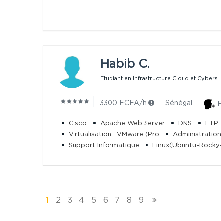
Habib C.
Etudiant en Infrastructure Cloud et Cybers..
3300 FCFA/h
Sénégal
F
Cisco
Apache Web Server
DNS
FTP
Virtualisation : VMware (Pro
Administratio
Support Informatique
Linux(Ubuntu-Rocky-
1
2
3
4
5
6
7
8
9