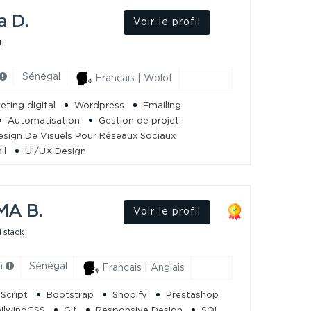
a D.
Voir le profil
l
Sénégal
Français | Wolof
eting digital
Wordpress
Emailing
Automatisation
Gestion de projet
esign De Visuels Pour Réseaux Sociaux
il
UI/UX Design
MA B.
Voir le profil
 stack
h
Sénégal
Français | Anglais
Script
Bootstrap
Shopify
Prestashop
ailwindCSS
Git
Responsive Design
SQL