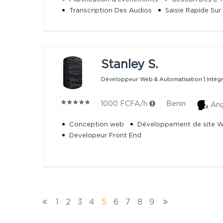
Transcription Des Audios
Saisie Rapide Su
Stanley S.
Développeur Web & Automatisation | Intégra
1000 FCFA/h
Benin
Ang
Conception web
Développement de site 
Developeur Front End
1
2
3
4
5
6
7
8
9