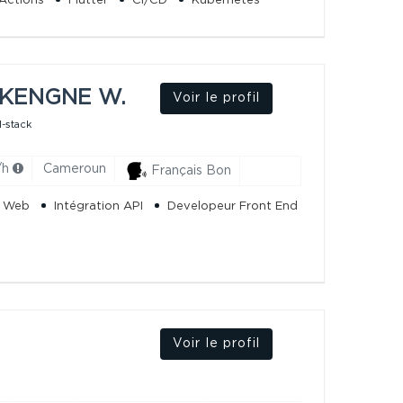
Actions
Flutter
CI/CD
Kubernetes
 KENGNE W.
Voir le profil
l-stack
/h
Cameroun
Français Bon
e Web
Intégration API
Developeur Front End
Voir le profil