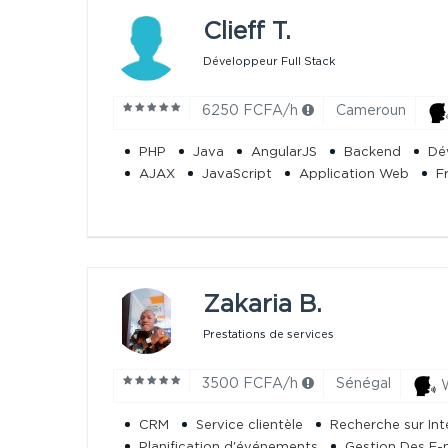
Clieff T.
Développeur Full Stack
6250 FCFA/h
Cameroun
PHP
Java
AngularJS
Backend
Dé
AJAX
JavaScript
Application Web
F
Zakaria B.
Prestations de services
3500 FCFA/h
Sénégal
W
CRM
Service clientèle
Recherche sur Int
Planification d'événements
Gestion Des E-