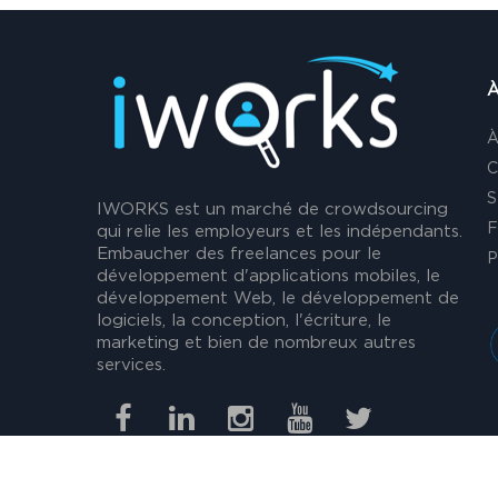
À
À
C
S
IWORKS est un marché de crowdsourcing
F
qui relie les employeurs et les indépendants.
Embaucher des freelances pour le
P
développement d'applications mobiles, le
développement Web, le développement de
logiciels, la conception, l'écriture, le
marketing et bien de nombreux autres
services.
Copyright © | IWORK