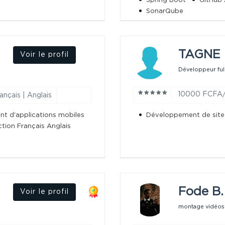
Spring Boot
GitHub 
SonarQube
TAGNE
Voir le profil
Développeur ful
10000 FCFA
ançais | Anglais
t d'applications mobiles
Développement de sit
tion Français Anglais
Fode B.
Voir le profil
montage vidéos