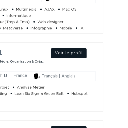
Linux
Multimedia
AJAX
Mac OS
Informatique
que(Tmp & Tma)
Web designer
Metaverse
Infographie
Mobile
IA
SQL
Musique
OpenAI
.
Voir le profil
tégie, Organisation & Créa...
/h
France
Français | Anglais
rojet
Analyse Métier
ding
Lean Six Sigma Green Belt
Hubspot