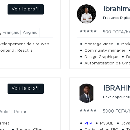
Ibrahim
Voir le profil
Freelance Digita
500 FCFA/h
Français | Anglais
veloppement de site Web
Montage vidéo
Mark
rontend : React.js
Community manager
Design Graphique
D
Automatisation de Gma
IBRAHI
Voir le profil
Développeur full
5000 FCFA/
olof | Poular
ernet
PHP
MySQL
Java
mails
Support Client
Optimisation SEO
T