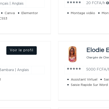
20 FCFA/h
nçais | Anglais
Canva
Elementor
Montage vidéo
Mont
CSS3
Elodie E
Voir le profil
Chargée de Client
5000 FCFA/
Bambara | Anglais
l
Assistant Virtuel
Sai
Saisie Rapide Sur Word