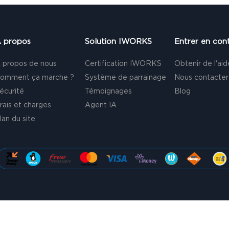
 propos
Solution IWORKS
Entrer en con
 propos de nous
Certification IWORKS
Obtenir de l'aid
omment ça marche ?
Système de parrainage
Nous contacter
écurité
Témoignages
Blog
rais et charges
Agent IA
lan du site
S 2026 - Tous droits réservés |
Conditions générales d’utilisation
|
Politi