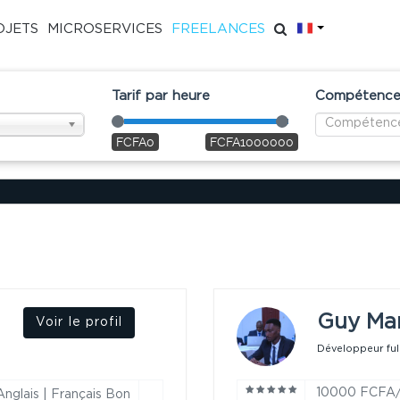
FR
OJETS
MICROSERVICES
FREELANCES
Tarif par heure
Compétences
FCFA0
FCFA1000000
Guy Mar
Voir le profil
Développeur full
10000 FCFA
Anglais | Français Bon