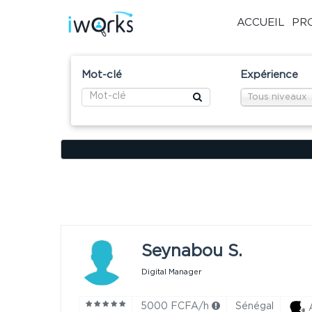
ACCUEIL
PR
Mot-clé
Expérience
Tous niveaux
Seynabou S.
Digital Manager
5000 FCFA/h
Sénégal