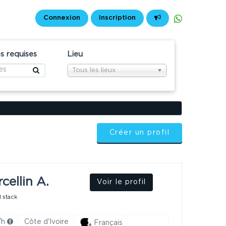
Connexion
Inscription
 requises
Lieu
Tous les lieux
Créer un profil
cellin A.
Voir le profil
 stack
/h
Côte d'Ivoire
Français