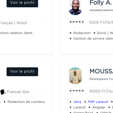
Folly A.
Voir le profil
Assistant adminis
5000 FCFA/
Français | Wolof
stion relation client
Rédaction
Excel / 
Gestion de service clien
MOUSSA
Voir le profil
Développeur Full
10000 FCFA
Français Bon
s
Rédaction de contenu
Java
PHP Laravel
Laravel
Angular