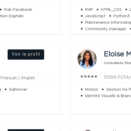
Pub Facebook
PHP
HTML_CSS
ion Digitale
JavaScript
Python3
Maintenance Informati
Community manager
Intelligence artificielle
Réseaux & Systèmes
Eloise M
Voir le profil
Consultante Stra
17000 FCFA
Français | Anglais
g
SqlServer
Notion
Gestion De P
Identité Visuelle & Bran