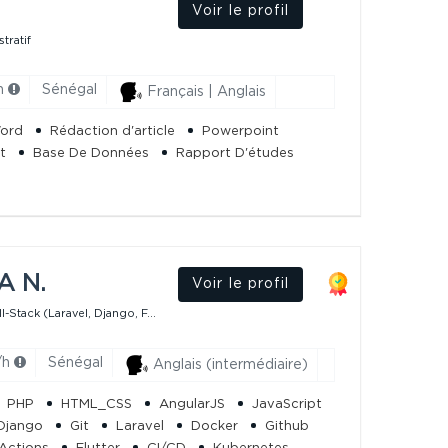
Voir le profil
tratif
h
Sénégal
Français | Anglais
Word
Rédaction d'article
Powerpoint
t
Base De Données
Rapport D'études
 N.
Voir le profil
-Stack (Laravel, Django, F...
/h
Sénégal
Anglais (intermédiaire)
PHP
HTML_CSS
AngularJS
JavaScript
Django
Git
Laravel
Docker
Github