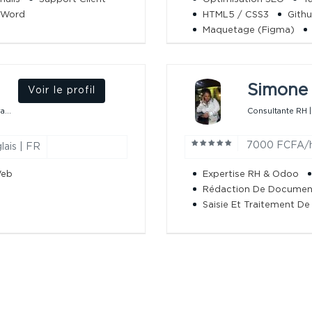
r Word
HTML5 / CSS3
Gith
Maquetage (Figma)
Simone 
Voir le profil
...
Consultante RH |
7000 FCFA/
lais | FR
Web
Expertise RH & Odoo
Rédaction De Document
Saisie Et Traitement D