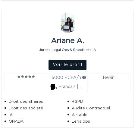
Ariane A.
Juriste Legal Ops & Spécialiste IA
Voir le profil
15000 FCFA/h
Benin
Français | Anglais
Droit des affaires
RGPD
Droit des société
Audite Contractuel
IA
Airtable
OHADA
Legalops
IA Juridique
Conformité Juridique
Droit International
Droit Coutumier