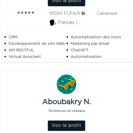
Voir le profil
10000 FCFA/h
Cameroun
Français | Anglais
CRM
Automatisation des tests
Développement de site Web
Marketing par email
API RESTFUL
ChatGPT
Virtual Assistant
Automatisation
IA
Intelligence artificielle
Workflow
N8n
Make (ex-Integromat)
Automatisation de Gmail
Claude IA
IA Juridique
BOT
Chatbot
Agent IA
Aboubakry N.
Techinicen en réseaux
Voir le profil