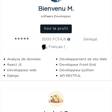
Bienvenu M.
software Developper
Voir le profil
5000 FCFA/h
Sénégal
Français | Wolof
Analyse de données
Développement de site Web
React JS
Developeur Front End
Développeur web
Développeur python
Django
API RESTFUL
Développeur Back End
Base De Données
Analyste de Données Junior