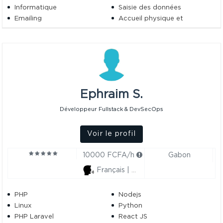
Informatique
Saisie des données
Emailing
Accueil physique et
téléphonique
prevention des risques
Ressources humaines
professsionnels
Canva
Administration Du Personnel
Creation De Contenus
Support Client
Office
Empathie
Conseil En Ressources
Humaines
Ephraim S.
Google Drive
Préparation à Un Entretien
Développeur Fullstack & DevSecOps
Voir le profil
10000 FCFA/h
Gabon
Français | Anglais
PHP
Nodejs
Linux
Python
PHP Laravel
React JS