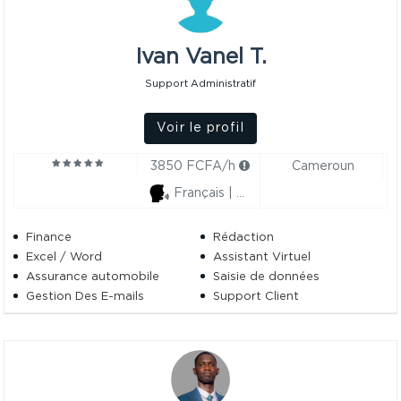
Ivan Vanel T.
Support Administratif
Voir le profil
3850 FCFA/h
Cameroun
Français | Anglais
Finance
Rédaction
Excel / Word
Assistant Virtuel
Assurance automobile
Saisie de données
Gestion Des E-mails
Support Client
Saisie Rapide Sur Word
Lettres De Motivation
Saisie De Texte
Saisie.
Montage De Projets
Attestation
D'Immatriculation
Télédéclaration CNPS
Numéro d'Identifiant Unique