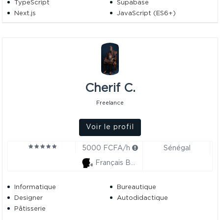
TypeScript
Supabase
Next.js
JavaScript (ES6+)
HTML5 / CSS3
Cherif C.
Freelance
Voir le profil
5000 FCFA/h
Sénégal
Français Bon
Informatique
Bureautique
Designer
Autodidactique
Pâtisserie