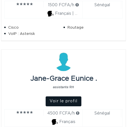
1500 FCFA/h
Sénégal
Français | Anglais
Cisco
Routage
VoIP : Asterisk
Jane-Grace Eunice .
assistante RH
Voir le profil
4500 FCFA/h
Sénégal
Français