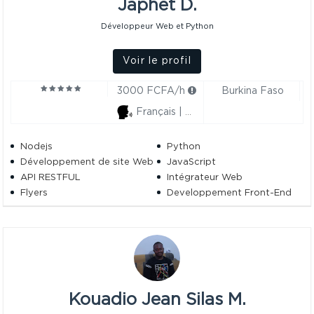
Japhet D.
Développeur Web et Python
Voir le profil
3000 FCFA/h
Burkina Faso
Français | Anglais
Nodejs
Python
Développement de site Web
JavaScript
API RESTFUL
Intégrateur Web
Flyers
Developpement Front-End
Responsive Design
SQL
Carte De Visite
HTML5 / CSS3
Kouadio Jean Silas M.