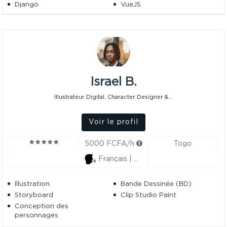
Django
VueJS
Docker
Cloud computing
Sécurité Web
TypeScript
IA
Sécurité Informatique
FastAPI
Israel B.
Illustrateur Digital, Character Designer &...
Voir le profil
5000 FCFA/h
Togo
Français | Anglais
Illustration
Bande Dessinée (BD)
Storyboard
Clip Studio Paint
Conception des
personnages