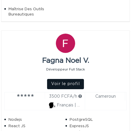
Maîtrise Des Outils
Bureautiques
Fagna Noel V.
Développeur Full Stack
Voir le profil
3500 FCFA/h
Cameroun
Français | Anglais
Nodejs
PostgreSQL
React JS
ExpressJS