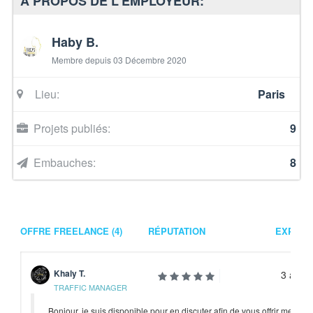
À PROPOS DE L'EMPLOYEUR:
Haby B.
Membre depuis 03 Décembre 2020
Lieu:
Paris
Projets publiés:
9
Embauches:
8
OFFRE FREELANCE (4)
RÉPUTATION
EXPÉRI
Khaly T.
3 anné
TRAFFIC MANAGER
Bonjour, je suis disponible pour en discuter afin de vous offrir mes ser