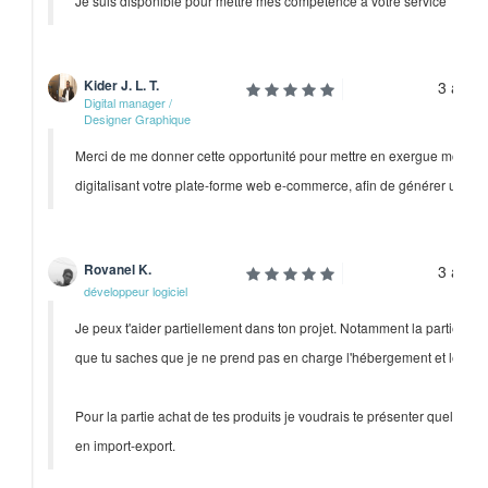
Je suis disponible pour mettre mes compétence à votre service
Kider J. L. T.
3 anné
Digital manager /
Designer Graphique
Merci de me donner cette opportunité pour mettre en exergue mon ex
digitalisant votre plate-forme web e-commerce, afin de générer un lar
Rovanel K.
3 anné
développeur logiciel
Je peux t'aider partiellement dans ton projet. Notamment la partie créa
que tu saches que je ne prend pas en charge l'hébergement et le re
Pour la partie achat de tes produits je voudrais te présenter quelqu'un,
en import-export.