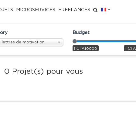
FR
OJETS
MICROSERVICES
FREELANCES
ory
Budget
 lettres de motivation
FCFA10000
FCFA
0
Projet(s) pour vous