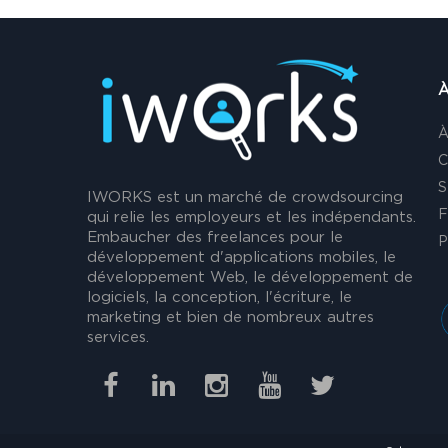
À
À
C
S
IWORKS est un marché de crowdsourcing
F
qui relie les employeurs et les indépendants.
Embaucher des freelances pour le
P
développement d'applications mobiles, le
développement Web, le développement de
logiciels, la conception, l'écriture, le
marketing et bien de nombreux autres
services.