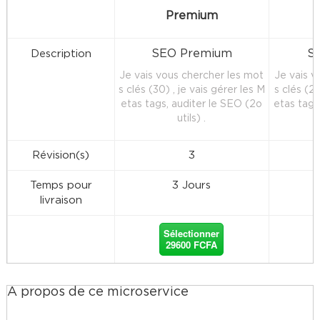
Premium
SEO Premium
S
Description
Je vais vous chercher les mot
Je vais v
s clés (30) , je vais gérer les M
s clés (20
etas tags, auditer le SEO (2o
etas tags,
utils) .
Révision(s)
3
Temps pour
3 Jours
livraison
Sélectionner
29600 FCFA
À propos de ce microservice