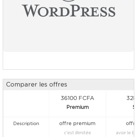
Comparer les offres
36100 FCFA
328
Premium
S
offre premium
offr
Description
c'est illimitée
avoir le b